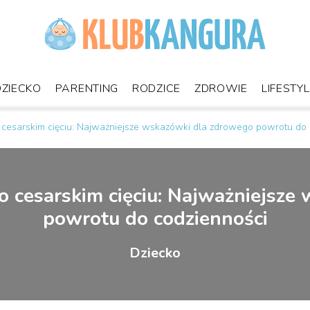
DZIECKO
PARENTING
RODZICE
ZDROWIE
LIFESTY
 cesarskim cięciu: Najważniejsze wskazówki dla zdrowego powrotu do 
o cesarskim cięciu: Najważniejsz
powrotu do codzienności
Dziecko