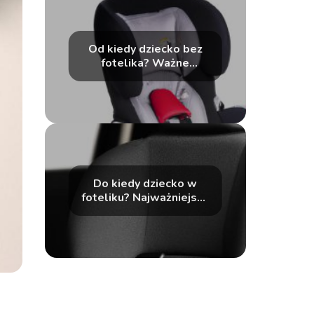
Od kiedy dziecko bez
fotelika? Ważne
informacje dla rodziców
dotyczące
bezpieczeństwa na
drodze
Do kiedy dziecko w
foteliku? Najważniejsze
zasady bezpieczeństwa
na drodze.