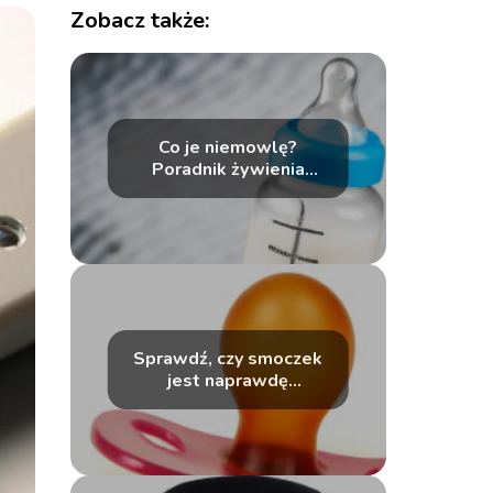
Zobacz także:
Co je niemowlę?
Poradnik żywienia
malucha od A do Z
Sprawdź, czy smoczek
jest naprawdę
niezbędny w szpitalu –
odkryj prawdę!