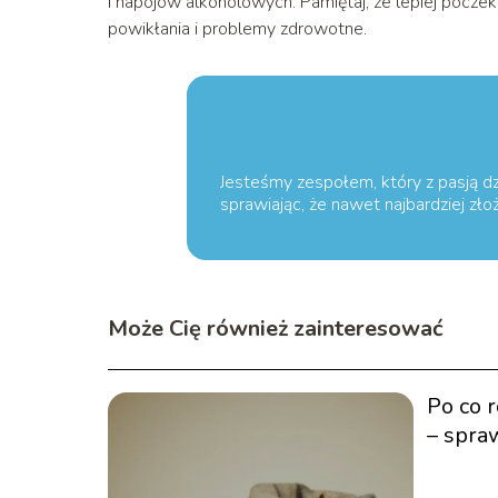
i napojów alkoholowych. Pamiętaj, że lepiej poczek
powikłania i problemy zdrowotne.
Jesteśmy zespołem, który z pasją dz
sprawiając, że nawet najbardziej zł
Może Cię również zainteresować
Po co 
– spra