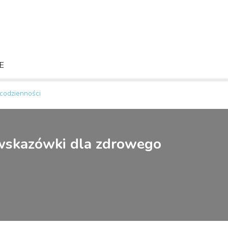
LE
codzienności
e wskazówki dla zdrowego