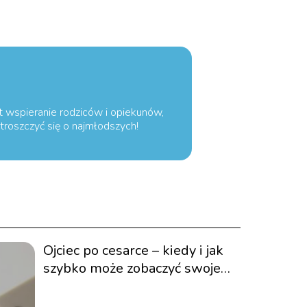
st wspieranie rodziców i opiekunów,
troszczyć się o najmłodszych!
Ojciec po cesarce – kiedy i jak
szybko może zobaczyć swoje
dziecko?