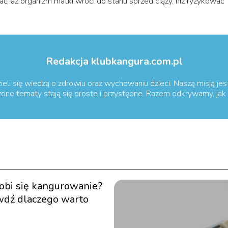
ać, aż organizm matki wróci do stanu sprzed ciąży, niż ryzykować
Redakcja klubkangura.com.pl
ieli się wiedzą o zdrowiu oraz wychowaniu dzieci. Naszą misją je
ożone tematy stają się proste i przystępne. Razem odkrywamy, jak 
robi się kangurowanie?
wdź dlaczego warto