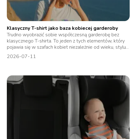
Klasyczny T-shirt jako baza kobiecej garderoby
Trudno wyobrazić sobie współczesną garderobę bez
klasycznego T-shirta. To jeden z tych elementów, który
pojawia się w szafach kobiet niezależnie od wieku, stylu...
2026-07-11